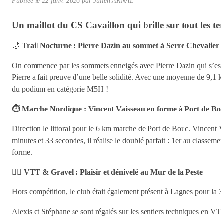
Publiée le
22 janv. 2026
par Julien ARNAL
Un maillot du CS Cavaillon qui brille sur tout les te
🌙
Trail Nocturne : Pierre Dazin au sommet à Serre Chevalier
On commence par les sommets enneigés avec Pierre Dazin qui s’est
Pierre a fait preuve d’une belle solidité. Avec une moyenne de 9,1
du podium en catégorie M5H !
⏱ Marche Nordique : Vincent Vaisseau en forme à Port de B
Direction le littoral pour le 6 km marche de Port de Bouc. Vincent 
minutes et 33 secondes, il réalise le doublé parfait : 1er au classe
forme.
🚵‍♂️
VTT & Gravel : Plaisir et dénivelé au Mur de la Peste
Hors compétition, le club était également présent à Lagnes pour la
Alexis et Stéphane se sont régalés sur les sentiers techniques en V