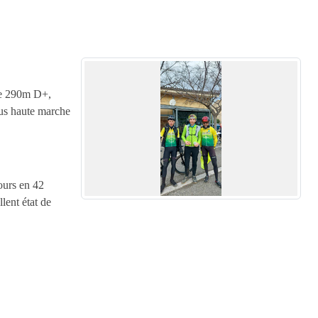
de 290m D+,
lus haute marche
ours en 42
lent état de