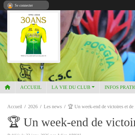
Panneau de gestion des cookies
Se connecter
ACCUEIL
LA VIE DU CLUB
INFOS PRAT
Accueil
2026
Les news
🏆 Un week-end de victoires et de 
🏆 Un week-end de victoir