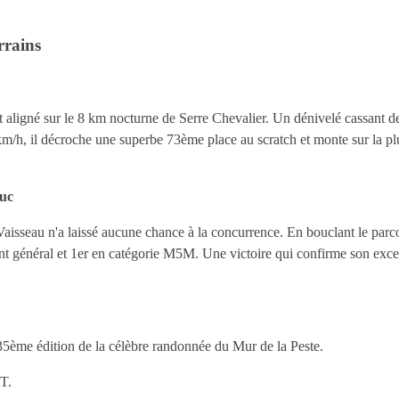
rrains
 aligné sur le 8 km nocturne de Serre Chevalier. Un dénivelé cassant 
 km/h, il décroche une superbe 73ème place au scratch et monte sur la p
ouc
Vaisseau n'a laissé aucune chance à la concurrence. En bouclant le parc
ment général et 1er en catégorie M5M. Une victoire qui confirme son excel
 35ème édition de la célèbre randonnée du Mur de la Peste.
TT.