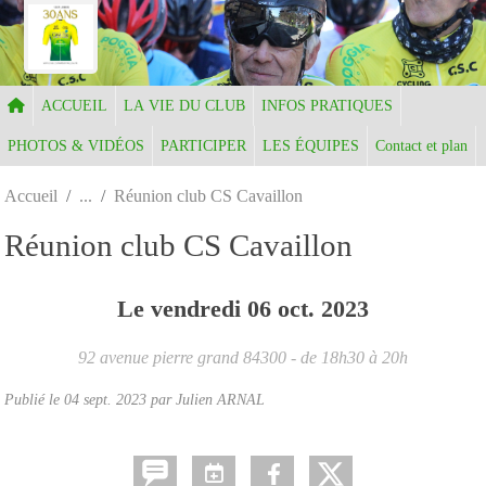
Panneau de gestion des cookies
ACCUEIL
LA VIE DU CLUB
INFOS PRATIQUES
PHOTOS & VIDÉOS
PARTICIPER
LES ÉQUIPES
Contact et plan
Accueil
Réunion club CS Cavaillon
Réunion club CS Cavaillon
Le
vendredi
06
oct.
2023
92 avenue pierre grand
84300
- de 18h30 à 20h
Publié le
04 sept. 2023
par Julien ARNAL